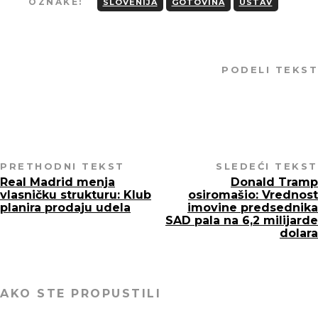
OZNAKE:
SLOVENIJA
GOTOVINA
USTAV
PODELI TEKST
PRETHODNI TEKST
SLEDEĆI TEKST
Real Madrid menja
Donald Tramp
vlasničku strukturu: Klub
osiromašio: Vrednost
planira prodaju udela
imovine predsednika
SAD pala na 6,2 milijarde
dolara
AKO STE PROPUSTILI