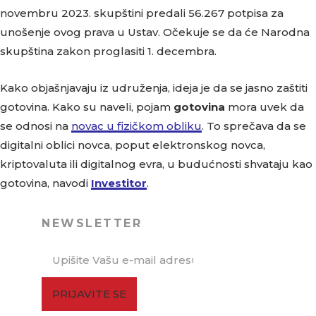
novembru 2023. skupštini predali 56.267 potpisa za
unošenje ovog prava u Ustav. Očekuje se da će Narodna
skupština zakon proglasiti 1. decembra.
Kako objašnjavaju iz udruženja, ideja je da se jasno zaštiti
gotovina. Kako su naveli, pojam
gotovina
mora uvek da
se odnosi na
novac u fizičkom obliku
. To sprečava da se
digitalni oblici novca, poput elektronskog novca,
kriptovaluta ili digitalnog evra, u budućnosti shvataju kao
gotovina, navodi
Investitor
.
NEWSLETTER
PRIJAVITE SE