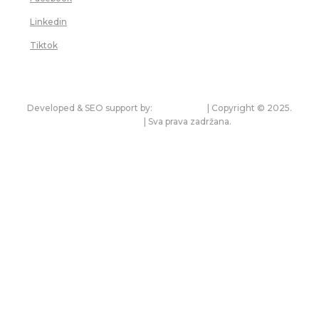
Linkedin
Tiktok
Sačuvaj moje ime, mejl i veb lokaciju u ovom pregledaču za
sledeći put kada budem komentarisao.
Developed & SEO support by:
premium.rs
| Copyright © 2025.
bonitet.com
| Sva prava zadržana.
Pravila korišćenja i zaštita privatnosti