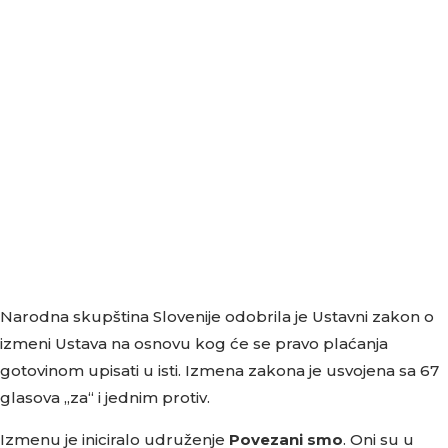
Narodna skupština Slovenije odobrila je Ustavni zakon o
izmeni Ustava na osnovu kog će se pravo plaćanja
gotovinom upisati u isti. Izmena zakona je usvojena sa 67
glasova „za“ i jednim protiv.
Izmenu je iniciralo udruženje
Povezani smo
. Oni su u