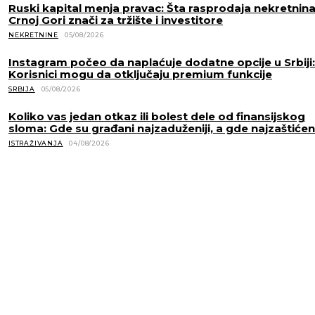
Ruski kapital menja pravac: Šta rasprodaja nekretnina
Crnoj Gori znači za tržište i investitore
NEKRETNINE
05/08/2026
Instagram počeo da naplaćuje dodatne opcije u Srbiji:
Korisnici mogu da otključaju premium funkcije
SRBIJA
05/08/2026
Koliko vas jedan otkaz ili bolest dele od finansijskog
sloma: Gde su građani najzaduženiji, a gde najzaštićeni
ISTRAŽIVANJA
04/08/2026
POVEZANE VESTI