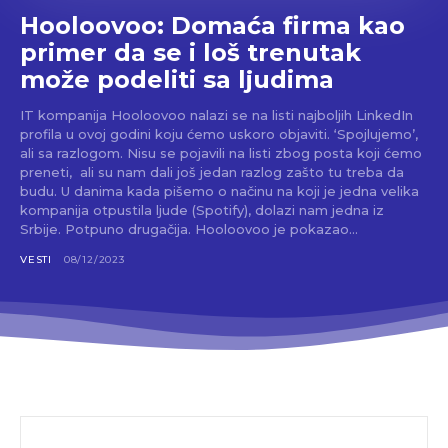
Hooloovoo: Domaća firma kao
primer da se i loš trenutak
može podeliti sa ljudima
IT kompanija Hooloovoo nalazi se na listi najboljih LinkedIn
profila u ovoj godini koju ćemo uskoro objaviti. ‘Spojlujemo’,
ali sa razlogom. Nisu se pojavili na listi zbog posta koji ćemo
preneti, ali su nam dali još jedan razlog zašto tu treba da
budu. U danima kada pišemo o načinu na koji je jedna velika
kompanija otpustila ljude (Spotify), dolazi nam jedna iz
Srbije. Potpuno drugačija. Hooloovoo je pokazao...
VESTI
08/12/2023