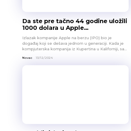
Da ste pre tačno 44 godine uložili
1000 dolara u Apple…
Izlazak kompanije Apple na berzu (IPO) bio je
događaj koji se dešava jednom u generaciji. Kada je
kompjuterska kompanija iz Kupertina u Kaliforniji, sa...
Novac
13/12/2024