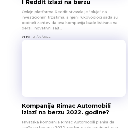
I Reddit izlazi na berzu
Onlajn platforma Reddit stvarala je "oluje" na
investicionim tržištima, a njeni rukovodioci sada su
podneli zahtev da ova kompanija bude listirana na
berzi. Inovativni sajt...
Vesti
21/02/2022
Kompanija Rimac Automobili
izlazi na berzu 2022. godine?
Hrvatska kompanija Rimac Automobili planira da
izađe na berzu u 2022. godini, pa će vrednost ove