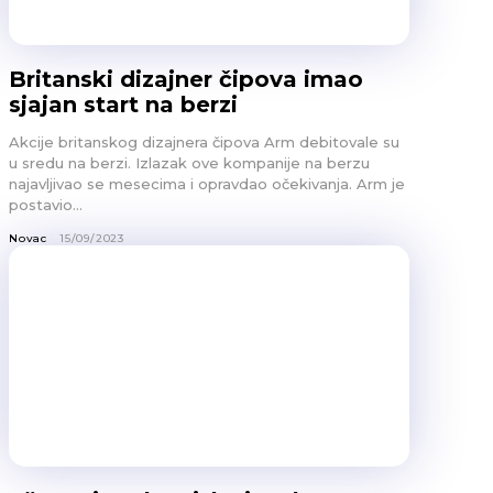
Britanski dizajner čipova imao
sjajan start na berzi
Akcije britanskog dizajnera čipova Arm debitovale su
u sredu na berzi. Izlazak ove kompanije na berzu
najavljivao se mesecima i opravdao očekivanja. Arm je
postavio...
Novac
15/09/2023