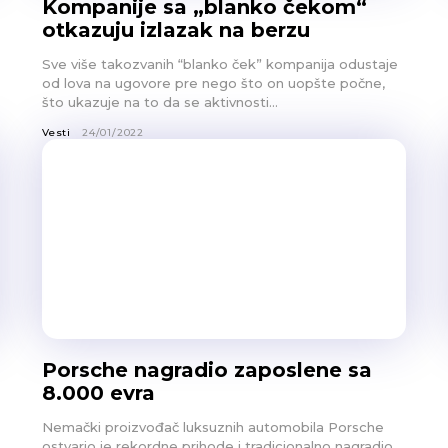
Kompanije sa „blanko čekom“
otkazuju izlazak na berzu
Sve više takozvanih “blanko ček” kompanija odustaje
od lova na ugovore pre nego što on uopšte počne,
što ukazuje na to da se aktivnosti...
Vesti
24/01/2022
Porsche nagradio zaposlene sa
8.000 evra
Nemački proizvođač luksuznih automobila Porsche
ostvario je rekordne prihode i tradicionalno nagradio