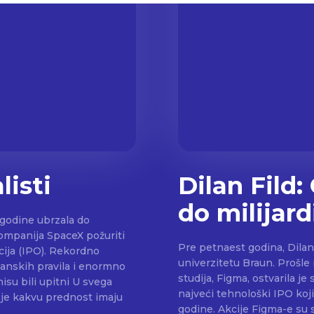
alisti
Dilan Fild:
do milijard
e godine ubrzala do
kompanija SpaceX požuriti
Pre petnaest godina, Dilan
cija (IPO). Rekordno
univerzitetu Braun. Prošle
zanskih pravila i enormno
studija, Figma, ostvarila j
i upitni U svega
najveći tehnološki IPO koji
 je kakvu prednost imaju
godine. Akcije Figma-e su skočile za 250% prvog dana trgovanja, što je