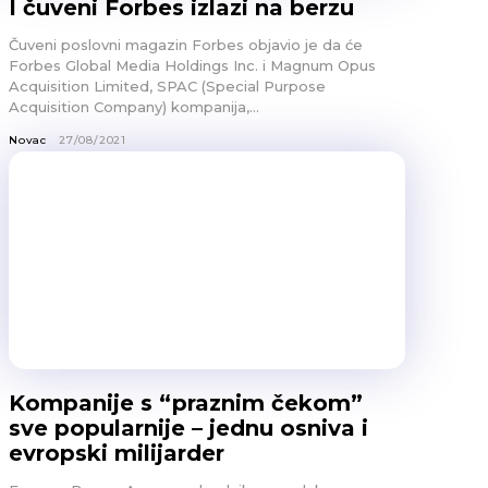
I čuveni Forbes izlazi na berzu
Čuveni poslovni magazin Forbes objavio je da će
Forbes Global Media Holdings Inc. i Magnum Opus
Acquisition Limited, SPAC (Special Purpose
Acquisition Company) kompanija,...
Novac
27/08/2021
Kompanije s “praznim čekom”
sve popularnije – jednu osniva i
evropski milijarder