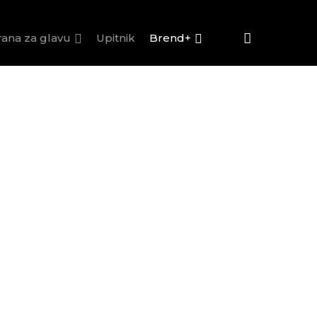
rana za glavu
Upitnik
Brend+