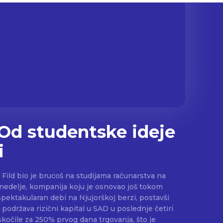
 Od studentske ideje
i
 Fild bio je brucoš na studijama računarstva na
 nedelje, kompanija koju je osnovao još tokom
e spektakularan debi na Njujorškoj berzi, postavši
 podržava rizični kapital u SAD u poslednje četiri