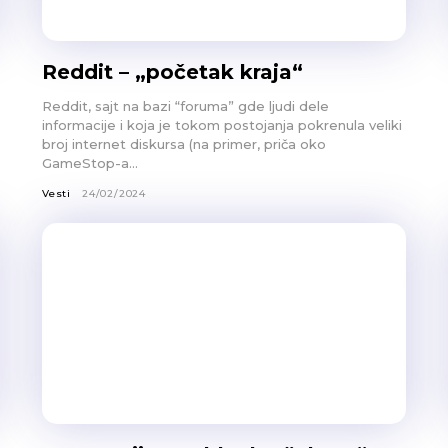
Reddit – „početak kraja“
Reddit, sajt na bazi “foruma” gde ljudi dele
informacije i koja je tokom postojanja pokrenula veliki
broj internet diskursa (na primer, priča oko
GameStop-a...
Vesti
24/02/2024