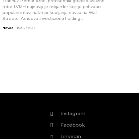
Francuz Bernar Arno, predsednik grupe luksuzne
robe LVMH najnoviji je milijarder koji je prihvatio
popularni novi način prikupljanja novca na Wall
Streetu. Arnoova investiciona holding...
Novac
16/02/2021
Instagram
Facebook
Linkedin