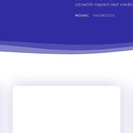
označilo najveći rast vredn
NOVAC
04/08/2025