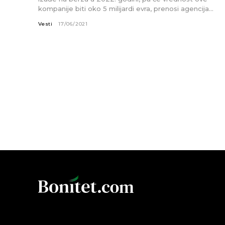
kompanije biti oko 5 milijardi evra, prenosi agencija...
Vesti
17/06/2021