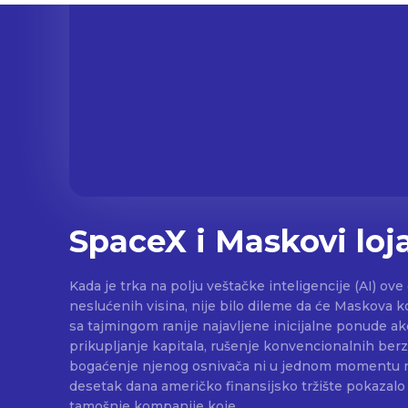
SpaceX i Maskovi loj
Kada je trka na polju veštačke inteligencije (AI) ov
neslućenih visina, nije bilo dileme da će Maskova 
sa tajmingom ranije najavljene inicijalne ponude ak
prikupljanje kapitala, rušenje konvencionalnih ber
bogaćenje njenog osnivača ni u jednom momentu nisu bil
desetak dana američko finansijsko tržište pokazalo
tamošnje kompanije koje...