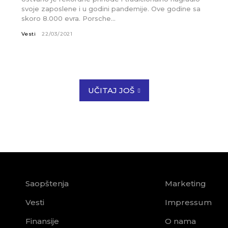
svoje zaposlene i u godini pandemije. Ove godine sa
skoro 8.000 evra. Porsche...
Vesti
22/03/2021
UČITAJ JOŠ
Saopštenja
Marketing
Vesti
Impressum
Finansije
O nama