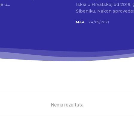
Iskra, koja je u...
Iskra u Hrvatskoj od 2019.
Šibeniku. Nakon sprovedeno
M&A
24/05/2021
Nema rezultata