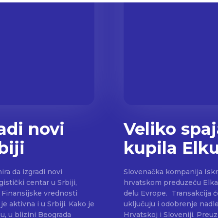
adi novi
Veliko spaj
biji
kupila Elk
ra da izgradi novi
Slovenačka kompanija Iskr
istički centar u Srbiji,
hrvatskom preduzeću Elka,
 Finansijske vrednosti
delu Evrope. Transakcija će se sprovesti nakon ispunjenja uslova koji
uključuju i odobrenje nadle
u, u blizini Beograda
Hrvatskoj i Sloveniji. Preuzimanje Elke druga je značajna investiciji Grupe