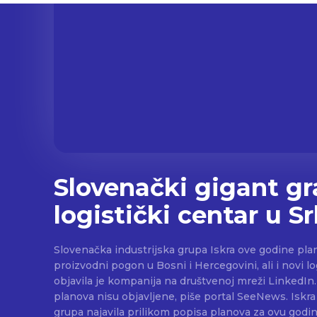
Slovenački gigant gr
logistički centar u Sr
Slovenačka industrijska grupa Iskra ove godine plani
proizvodni pogon u Bosni i Hercegovini, ali i novi log
objavila je kompanija na društvenoj mreži LinkedIn.
planova nisu objavljene, piše portal SeeNews. Iskra je aktivna i u Srbiji. Kako je
grupa najavila prilikom popisa planova za ovu godin