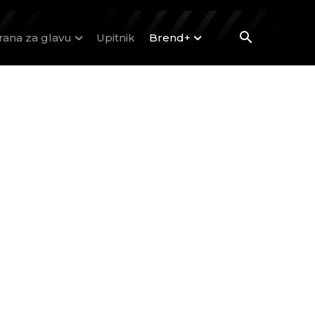
rana za glavu
Upitnik
Brend+