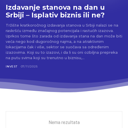
Izdavanje stanova na dan u
Srbiji – Isplativ biznis ili ne?
Tržište kratkoročnog izdavanja stanova u Srbiji nalazi se na
raskršću između značajnog potencijala i rastućih izazova.
Uprkos tome što zarada od izdavanja stana na dan može biti
veća nego kod dugoročnog najma, a na atraktivnim
lokacijama čak i više, sektor se suočava sa određenim
izazovima. Koji su to izazovi, i da li su oni ozbiljna prepreka
na putu svima koji su trenutno u biznisu,...
INVEST
07/11/2025
Nema rezultata