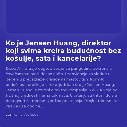
Ko je Jensen Huang, direktor
koji svima kreira budućnost bez
košulje, sata i kancelarije?
Doba AI ne traje dugo, a već je za par godina pokrenula
čovečanstvo na čudesan način. Predviđanja za sledeću
deceniju prevazilaze granice najmaštovitijih. Kormilo
budućnosti prešlo je u ruke ljudi kao što je Jensen Huang.
Jensen Huang je izvršni direktor kompanije NVIDIA koja po
tržišnoj vrednosti nema takmaca. U pitanju su trilioni dolara
dostignuti za trideset godina postojanja. Brojka trideset se
vezuje i za godine...
CORPO
24/02/2025