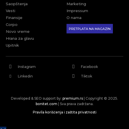
Saopštenja
Marketing
Vesti
Impressum
Finansije
O nama
Corpo
PRETPLATA NA MAGAZIN
Novo vreme
Hrana za glavu
Upitnik
Instagram
Facebook
Linkedin
Tiktok
Developed & SEO support by:
premium.rs
| Copyright © 2025.
bonitet.com
| Sva prava zadržana.
Pravila korišćenja i zaštita privatnosti