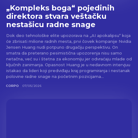
„Kompleks boga“ pojedinih
direktora stvara veštačku
nestašicu radne snage
Dok deo tehnološke elite upozorava na „AI apokalipsu“ koja
će zbrisati milione radnih mesta, prvi čovek kompanije Nvidia
Jensen Huang nudi potpuno drugačiju perspektivu. On
smatra da preterano pesimistična upozorenja nisu samo
netačna, već su i štetna za ekonomiju jer odvraćaju mlade od
ključnih zanimanja. Opasnost Huang je u nedavnom intervjuu
istakao da lideri koji predviđaju kraj programiranja i nestanak
polovine radne snage na početnim pozicijama...
CORPO
07/05/2026