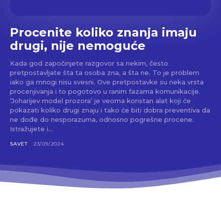
Procenite koliko znanja imaju
drugi, nije nemoguće
Kada god započinjete razgovor sa nekim, često
pretpostavljate šta ta osoba zna, a šta ne. To je problem
iako ga mnogi nisu svesni. Ove pretpostavke su neka vrsta
procenjivanja i to pogotovo u ranim fazama komunikacije.
’Joharijev model prozora’ je veoma koristan alat koji će
pokazati koliko drugi znaju i tako će biti dobra preventiva da
ne dođe do nesporazuma, odnosno pogrešne procene.
Istražujete i...
SAVET
23/09/2024