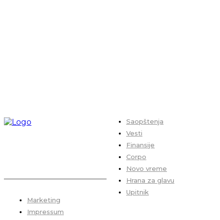
Saopštenja
Vesti
Finansije
Corpo
Novo vreme
Hrana za glavu
Upitnik
Marketing
Impressum