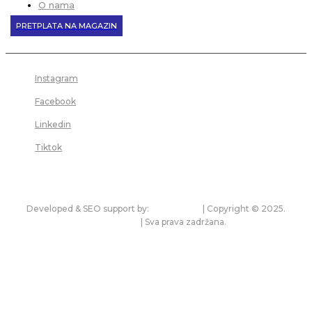
O nama
PRETPLATA NA MAGAZIN
Instagram
Facebook
Linkedin
Tiktok
Developed & SEO support by:
premium.rs
| Copyright © 2025.
bonitet.com
| Sva prava zadržana.
Pravila korišćenja i zaštita privatnosti