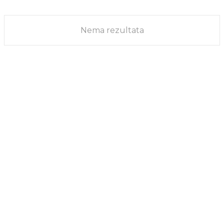
MUDRI LJUDI
13/10/2023
Nema rezultata