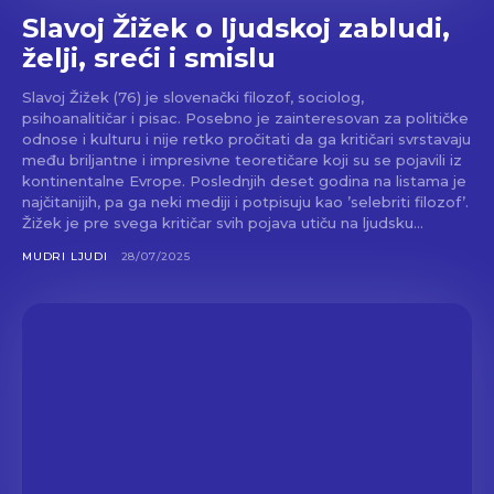
Slavoj Žižek o ljudskoj zabludi,
želji, sreći i smislu
Slavoj Žižek (76) je slovenački filozof, sociolog,
psihoanalitičar i pisac. Posebno je zainteresovan za političke
odnose i kulturu i nije retko pročitati da ga kritičari svrstavaju
među briljantne i impresivne teoretičare koji su se pojavili iz
kontinentalne Evrope. Poslednjih deset godina na listama je
najčitanijih, pa ga neki mediji i potpisuju kao ’selebriti filozof’.
Žižek je pre svega kritičar svih pojava utiču na ljudsku...
MUDRI LJUDI
28/07/2025