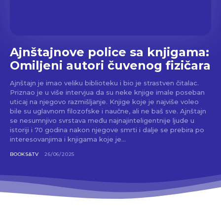
Ajnštajnove police sa knjigama:
Omiljeni autori čuvenog fizičara
Ajnštajn je imao veliku biblioteku i bio je strastven čitalac.
Priznao je u više intervjua da su neke knjige imale poseban
uticaj na njegovo razmišljanje. Knjige koje je najviše voleo
bile su uglavnom filozofske i naučne, ali ne baš sve. Ajnštajn
se nesumnjivo svrstava među najnajinteligentnije ljude u
istoriji i 70 godina nakon njegove smrti i dalje se prebira po
interesovanjima i knjigama koje je...
BOOKS&TV
26/06/2025