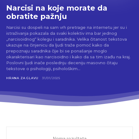
Narcisi na koje morate da
obratite pažnju
Narcisi su dospeli na sam vrh pretrage na internetu jer su i
istraživanja pokazala da svaki kolektiv ima bar jednog
„narcisoidnog“ kolegu i saradnika. Velika čitanost tekstova
ukazuje na činjenicu da ljudi traže pomoć kako da
prepoznaju saradnika čije bi se ponašanje moglo
okarakterisari kao narcisoidno i kako da sa tim izađu na kraj.
Poslovni ljudi inače poslednju deceniju masovno čitaju
tekstove o psihologiji, psihološkim...
HRANA ZA GLAVU
31/01/2025
Nema rezultata