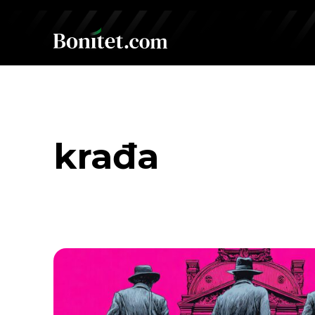
krađa