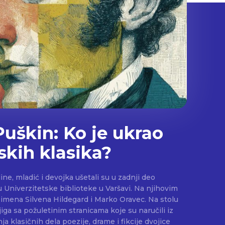
Puškin: Ko je ukrao
skih klasika?
ne, mladić i devojka ušetali su u zadnji deo
 Univerzitetske biblioteke u Varšavi. Na njihovim
 imena Silvena Hildegard i Marko Oravec. Na stolu
jiga sa požuletinim stranicama koje su naručili iz
ja klasičnih dela poezije, drame i fikcije dvojice