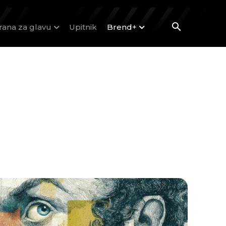
rana za glavu
Upitnik
Brend+