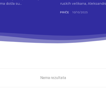
ma došla su...
ruskih velikana, Aleksandra
PRIČE
10/10/2025
Nema rezultata