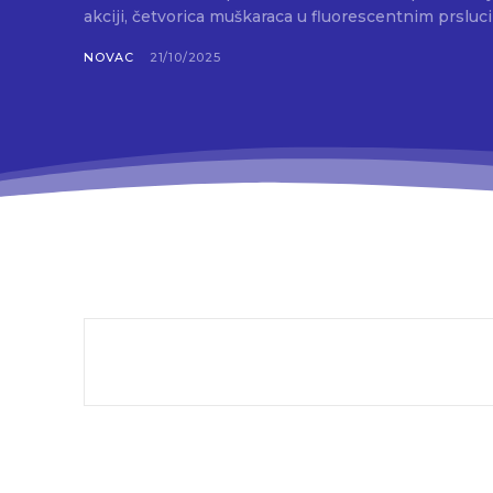
akciji, četvorica muškaraca u fluorescentnim prsluci
NOVAC
21/10/2025