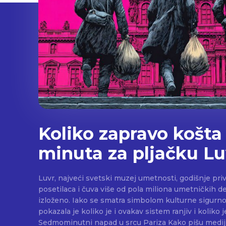
Koliko zapravo košt
minuta za pljačku Lu
Luvr, najveći svetski muzej umetnosti, godišnje priv
posetilaca i čuva više od pola miliona umetničkih de
izloženo. Iako se smatra simbolom kulturne sigurno
pokazala je koliko je i ovakav sistem ranjiv i koliko j
Sedmominutni napad u srcu Pariza Kako pišu mediji, u pažljivo isplaniranoj