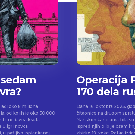
a sedam
Operacija 
vra?
170 dela ru
lači oko 8 miliona
Dana 16. oktobra 2023. godi
la, od kojih je oko 30.000
čitaonice na drugom spratu
sti, nedavna krađa
članskim karticama bila su
e u igri novca.
ispred njih bilo je osam kn
zbirke 19. veka: Retka izdan