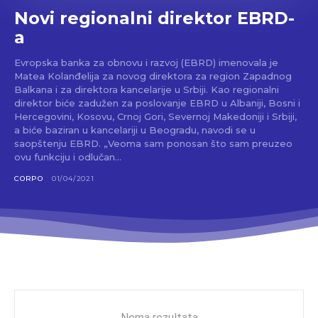
Novi regionalni direktor EBRD-
a
Evropska banka za obnovu i razvoj (EBRD) imenovala je
Matea Kolanđelija za novog direktora za region Zapadnog
Balkana i za direktora kancelarije u Srbiji. Kao regionalni
direktor biće zadužen za poslovanje EBRD u Albaniji, Bosni i
Hercegovini, Kosovu, Crnoj Gori, Severnoj Makedoniji i Srbiji,
a biće baziran u kancelariji u Beogradu, navodi se u
saopštenju EBRD. „Veoma sam ponosan što sam preuzeo
ovu funkciju i odlučan...
CORPO
01/04/2021
Nema rezultata