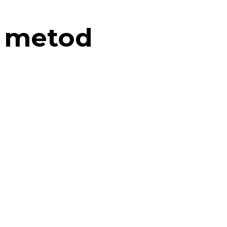
metod