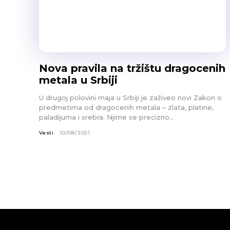
Nova pravila na tržištu dragocenih
metala u Srbiji
U drugoj polovini maja u Srbiji je zaživeo novi Zakon o
predmetima od dragocenih metala – zlata, platine,
paladijuma i srebra. Njime se precizno...
Vesti
10/08/2021