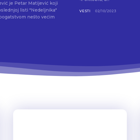
oslednjoj listi "Nedeljnika"
VESTI
02/10/2023
 bogatstvom nešto većim