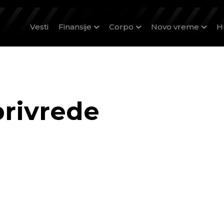
Vesti
Finansije
Corpo
Novo vreme
H
privrede