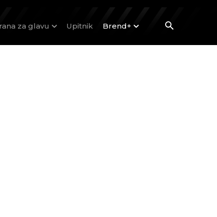
rana za glavu
Upitnik
Brend+