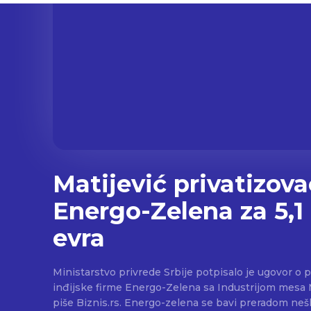
Matijević privatizova
Energo-Zelena za 5,1
evra
Ministarstvo privrede Srbije potpisalo je ugovor o 
inđijske firme Energo-Zelena sa Industrijom mesa Mat
piše Biznis.rs. Energo-zelena se bavi preradom neškodljivog otpada