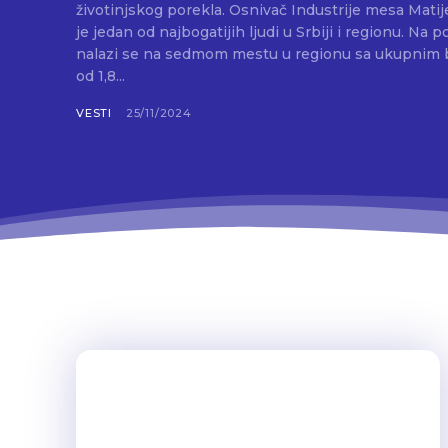
životinjskog porekla. Osnivač Industrije mesa Matijević je Petar Matijević koji
je jedan od najbogatijih ljudi u Srbiji i regionu. Na p
nalazi se na sedmom mestu u regionu sa ukupnim
od 1,8...
VESTI
25/11/2024