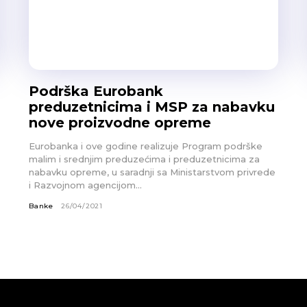
Podrška Eurobank
preduzetnicima i MSP za nabavku
nove proizvodne opreme
Eurobanka i ove godine realizuje Program podrške
malim i srednjim preduzećima i preduzetnicima za
nabavku opreme, u saradnji sa Ministarstvom privrede
i Razvojnom agencijom...
Banke
26/04/2021