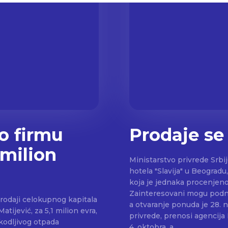
o firmu
Prodaje se 
 milion
Ministarstvo privrede Srbij
hotela "Slavija" u Beograd
koja je jednaka procenjenoj
Zainteresovani mogu podne
prodaji celokupnog kapitala
a otvaranje ponuda je 28. 
ijević, za 5,1 milion evra,
privrede, prenosi agencija Beta. Prodajna dokumentacija će bit
4. oktobra, a...