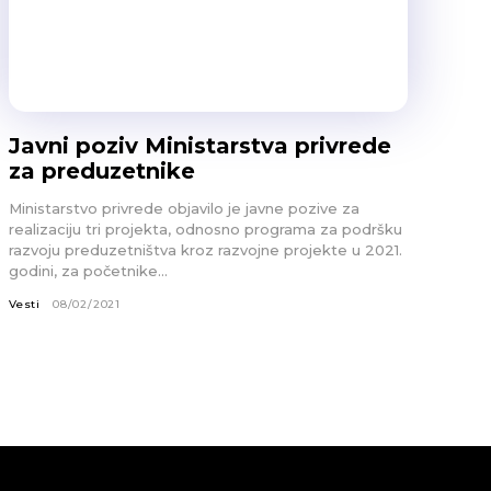
Javni poziv Ministarstva privrede
za preduzetnike
Ministarstvo privrede objavilo je javne pozive za
realizaciju tri projekta, odnosno programa za podršku
razvoju preduzetništva kroz razvojne projekte u 2021.
godini, za početnike...
Vesti
08/02/2021