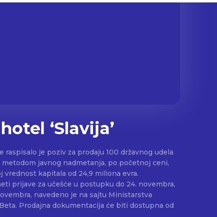
hotel ‘Slavija’
e raspisalo je poziv za prodaju 100 državnog udela
u, metodom javnog nadmetanja, po početnoj ceni,
 vrednost kapitala od 24,9 miliona evra.
ti prijave za učešće u postupku do 24. novembra,
novembra, navedeno je na sajtu Ministarstva
i dostupna od