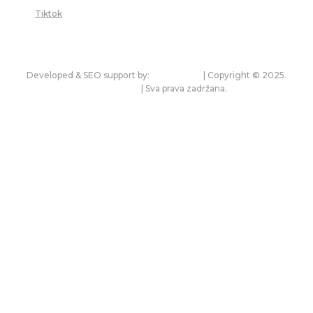
Tiktok
Developed & SEO support by:
premium.rs
| Copyright © 2025.
bonitet.com
| Sva prava zadržana.
Pravila korišćenja i zaštita privatnosti