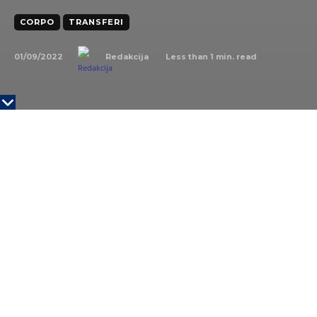
CORPO
TRANSFERI
01/09/2022
Less than 1
min. read
Redakcija
Mlekara Šabac
Mlekara Šabac objavila je da se timu Borda
direktora, na poziciji Izvršnog direktora za
komercijalne poslove, pridružila Hajnalka Herak.
Kako su napisali na svojoj LinkedIn stranici,
“Hajnalka sa sobom donosi bogato profesionalno
iskustvo” kao i da je kompanija uverena da njenim