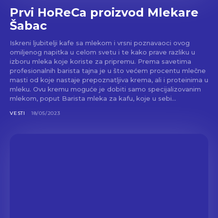
Prvi HoReCa proizvod Mlekare
Šabac
Iskreni ljubitelji kafe sa mlekom i vrsni poznavaoci ovog
omiljenog napitka u celom svetu i te kako prave razliku u
izboru mleka koje koriste za pripremu. Prema savetima
profesionalnih barista tajna je u što većem procentu mlečne
masti od koje nastaje prepoznatljiva krema, ali i proteinima u
mleku. Ovu kremu moguće je dobiti samo specijalizovanim
mlekom, poput Barista mleka za kafu, koje u sebi...
VESTI
18/05/2023