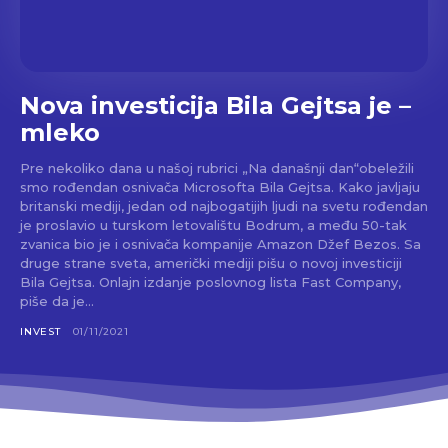
Nova investicija Bila Gejtsa je –
mleko
Pre nekoliko dana u našoj rubrici „Na današnji dan“obeležili
smo rođendan osnivača Microsofta Bila Gejtsa. Kako javljaju
britanski mediji, jedan od najbogatijih ljudi na svetu rođendan
je proslavio u turskom letovalištu Bodrum, a među 50-tak
zvanica bio je i osnivača kompanije Amazon Džef Bezos. Sa
druge strane sveta, američki mediji pišu o novoj investiciji
Bila Gejtsa. Onlajn izdanje poslovnog lista Fast Company,
piše da je...
INVEST
01/11/2021