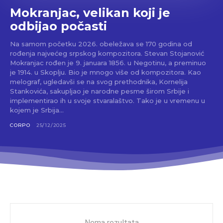
Mokranjac, velikan koji je
odbijao počasti
Na samom početku 2026. obeležava se 170 godina od
rođenja najvećeg srpskog kompozitora. Stevan Stojanović
Mokranjac rođen je 9. januara 1856. u Negotinu, a preminuo
je 1914. u Skoplju. Bio je mnogo više od kompozitora. Kao
melograf, ugledavši se na svog prethodnika, Kornelija
Stankovića, sakupljao je narodne pesme širom Srbije i
implementirao ih u svoje stvaralaštvo. Tako je u vremenu u
kojem je Srbija...
CORPO
25/12/2025
Nema rezultata