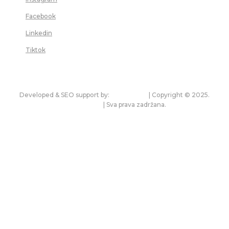
Facebook
Linkedin
Tiktok
Developed & SEO support by:
premium.rs
| Copyright © 2025.
bonitet.com
| Sva prava zadržana.
Pravila korišćenja i zaštita privatnosti