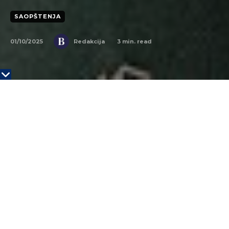
SAOPŠTENJA
01/10/2025
3
min. read
Redakcija
Karijera, kao i svako stablo, da bi davala plodove,
mora redovno da se zaliva znanjem, iskustvom i
pravim izazovima. U vremenu u kojem se
profesionalni putevi brzo menjaju, postaje presudno
razumeti kako da se kroz različite faze karijere gradi
stabilnost i otvara prostor za rast.
O tome razgovaramo sa Vladimirom Vučkovićem,
vodećim predavačem iz oblasti ekonomije u