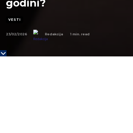
godini?
VESTI
23/02/2026
1
min. read
Redakcija
Foto Nikić
Dinamika poslovanja se ne menja samo brzinom
tehnologije već i dubinom geopolitičkih potresa i
postalo je jasno da je sigurnost kao kategorija
prestala da postoji. Poslovni lideri se više ne pitaju
kako da izbegnu krizu, već kako da njome
upravljaju u hodu, dok se pravila igre menjaju usred