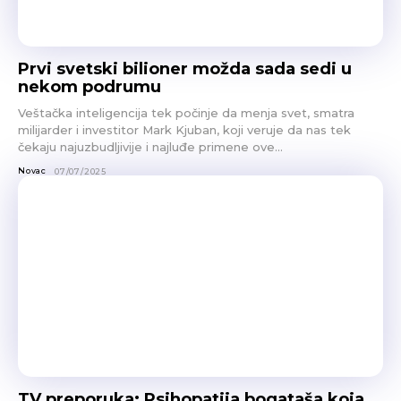
Prvi svetski bilioner možda sada sedi u
nekom podrumu
Veštačka inteligencija tek počinje da menja svet, smatra
milijarder i investitor Mark Kjuban, koji veruje da nas tek
čekaju najuzbudljivije i najluđe primene ove...
Novac
07/07/2025
TV preporuka: Psihopatija bogataša koja