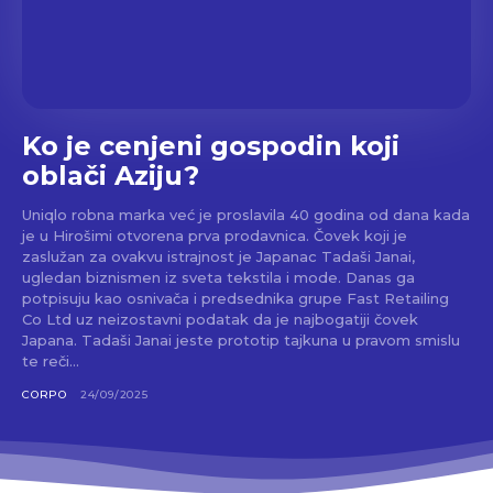
Ko je cenjeni gospodin koji
oblači Aziju?
Uniqlo robna marka već je proslavila 40 godina od dana kada
je u Hirošimi otvorena prva prodavnica. Čovek koji je
zaslužan za ovakvu istrajnost je Japanac Tadaši Janai,
ugledan biznismen iz sveta tekstila i mode. Danas ga
potpisuju kao osnivača i predsednika grupe Fast Retailing
Co Ltd uz neizostavni podatak da je najbogatiji čovek
Japana. Tadaši Janai jeste prototip tajkuna u pravom smislu
te reči...
CORPO
24/09/2025