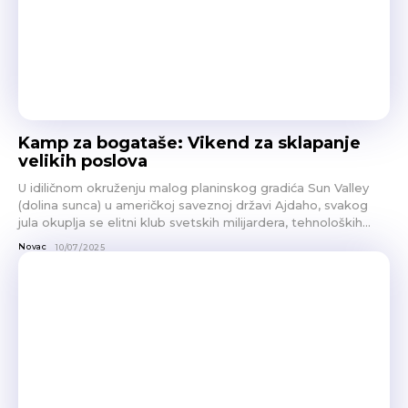
Kamp za bogataše: Vikend za sklapanje
velikih poslova
U idiličnom okruženju malog planinskog gradića Sun Valley
(dolina sunca) u američkoj saveznoj državi Ajdaho, svakog
jula okuplja se elitni klub svetskih milijardera, tehnoloških...
Novac
10/07/2025