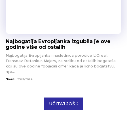
Najbogatija Evropljanka izgubila je ove
godine više od ostalih
Najbogatija Evropljanka i naslednica porodice L'Oreal,
Fransoaz Betankur-Majers, za razliku od ostalilh bogataša
koji su ove godine “pojačali cifre” kada je lično bogatstvu,
nije...
Novac
29/11/2024
UČITAJ JOŠ