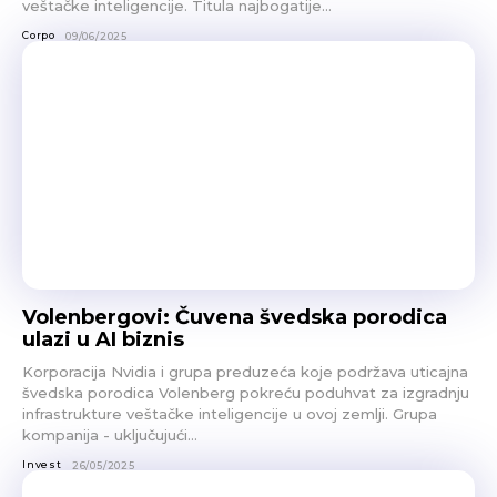
veštačke inteligencije. Titula najbogatije...
Corpo
09/06/2025
Volenbergovi: Čuvena švedska porodica
ulazi u AI biznis
Korporacija Nvidia i grupa preduzeća koje podržava uticajna
švedska porodica Volenberg pokreću poduhvat za izgradnju
infrastrukture veštačke inteligencije u ovoj zemlji. Grupa
kompanija - uključujući...
Invest
26/05/2025