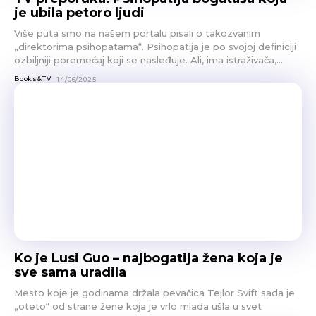
je ubila petoro ljudi
Više puta smo na našem portalu pisali o takozvanim
„direktorima psihopatama“. Psihopatija je po svojoj definiciji
ozbiljniji poremećaj koji se nasleđuje. Ali, ima istraživača,...
Books&TV
14/06/2025
Ko je Lusi Guo – najbogatija žena koja je
sve sama uradila
Mesto koje je godinama držala pevačica Tejlor Svift sada je
„oteto“ od strane žene koja je vrlo mlada ušla u svet