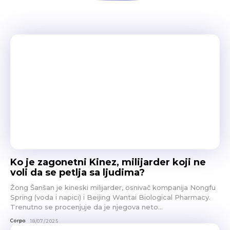
Ko je zagonetni Kinez, milijarder koji ne
voli da se petlja sa ljudima?
Žong Šanšan je kineski milijarder, osnivač kompanija Nongfu
Spring (voda i napici) i Beijing Wantai Biological Pharmacy.
Trenutno se procenjuje da je njegova neto...
Corpo
18/07/2025