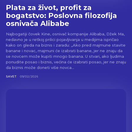
Plata za život, profit za
bogatstvo: Poslovna filozofija
osnivača Alibabe
Najbogatiji čovek Kine, osnivač kompanije Alibaba, Džek Ma,
nedavno je u retkoj prilici pojavljivanja u medijima ispričao
kako on gleda na biznis i zaradu: „Ako pred majmune stavite
banane i novac, majmuni će izabrati banane, jer ne znaju da
se novcem može kupiti mnogo banana. U stvari, ako ljudima
ponudite posao i biznis, većina će izabrati posao, jer ne znaju
da biznis može doneti više novca...
SAVET
09/02/2026