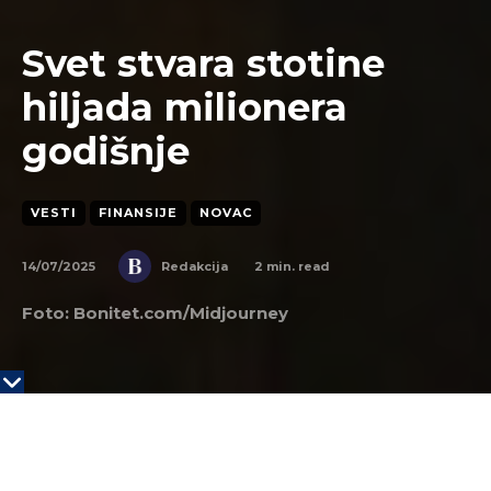
Svet stvara stotine
hiljada milionera
godišnje
VESTI
FINANSIJE
NOVAC
14/07/2025
2
min. read
Redakcija
Foto: Bonitet.com/Midjourney
Iako čini svega 4% svetske populacije, Sjedinjene