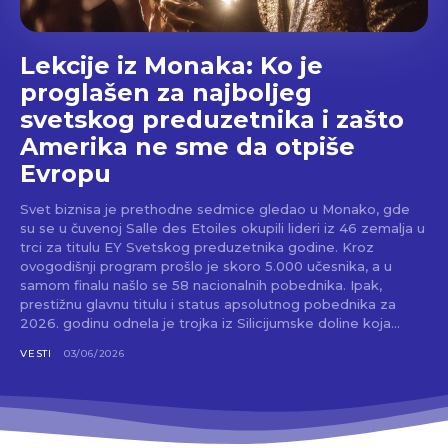
Lekcije iz Monaka: Ko je
proglašen za najboljeg
svetskog preduzetnika i zašto
Amerika ne sme da otpiše
Evropu
Svet biznisa je prethodne sedmice gledao u Monako, gde
su se u čuvenoj Salle des Etoiles okupili lideri iz 46 zemalja u
trci za titulu EY Svetskog preduzetnika godine. Kroz
ovogodišnji program prošlo je skoro 5.000 učesnika, a u
samom finalu našlo se 58 nacionalnih pobednika. Ipak,
prestižnu glavnu titulu i status apsolutnog pobednika za
2026. godinu odnela je trojka iz Silicijumske doline koja...
VESTI
03/06/2026