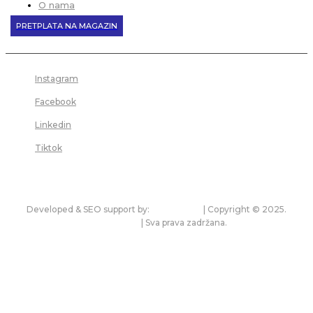
O nama
PRETPLATA NA MAGAZIN
Instagram
Facebook
Linkedin
Tiktok
Developed & SEO support by:
premium.rs
| Copyright © 2025.
bonitet.com
| Sva prava zadržana.
Pravila korišćenja i zaštita privatnosti