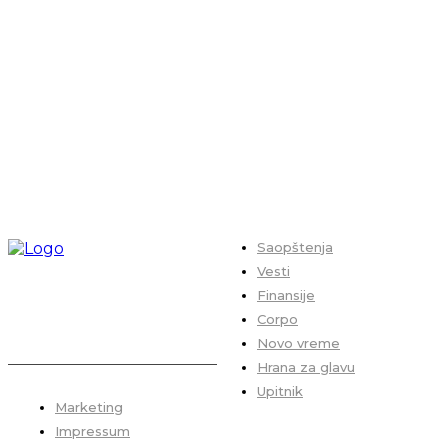
Saopštenja
Vesti
Finansije
Corpo
Novo vreme
Hrana za glavu
Upitnik
Marketing
Impressum