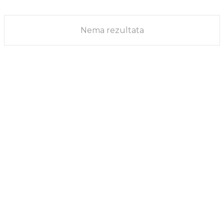
MUDRI LJUDI
11/01/2024
Nema rezultata