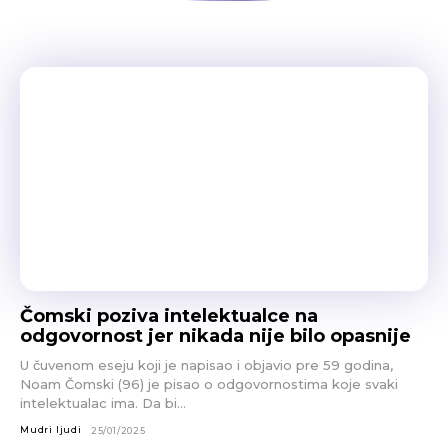
Čomski poziva intelektualce na
odgovornost jer nikada nije bilo opasnije
U čuvenom eseju koji je napisao i objavio pre 59 godina,
Noam Čomski (96) je pisao o odgovornostima koje svaki
intelektualac ima. Da bi...
Mudri ljudi
25/01/2025