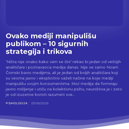
Ovako mediji manipulišu
publikom – 10 sigurnih
strategija i trikova
’Ništa nije onako kako vam se čini’ rekao bi jedan od veštijih
analitičara i poznavaoca medija danas. Nije se samo Noam
Čomski bavio medijima, ali je jedan od boljih analitičara koji
su veoma jasno i eksplicitno saželi načine na koje mediji
manipulišu svojim konzumentima. Moć medija da formiraju
javno mišljenje i utiču na kolektivnu psihu, neuništiva je i zato
je od izuzetne koristi razumeti sve...
PSIHOLOGIJA
23/09/2025