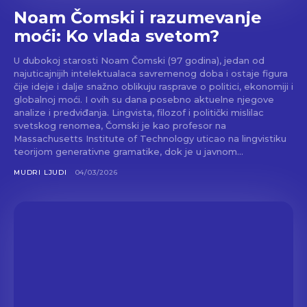
Noam Čomski i razumevanje
moći: Ko vlada svetom?
U dubokoj starosti Noam Čomski (97 godina), jedan od
najuticajnijih intelektualaca savremenog doba i ostaje figura
čije ideje i dalje snažno oblikuju rasprave o politici, ekonomiji i
globalnoj moći. I ovih su dana posebno aktuelne njegove
analize i predviđanja. Lingvista, filozof i politički mislilac
svetskog renomea, Čomski je kao profesor na
Massachusetts Institute of Technology uticao na lingvistiku
teorijom generativne gramatike, dok je u javnom...
MUDRI LJUDI
04/03/2026