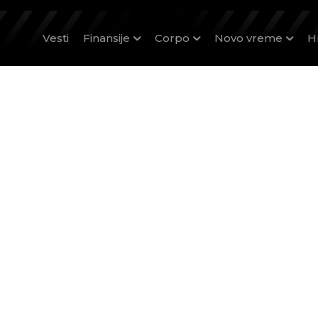
Vesti
Finansije
Corpo
Novo vreme
H