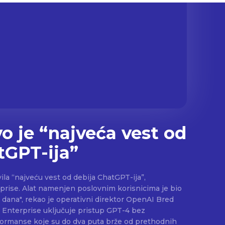
o je “najveća vest od
tGPT-ija”
la “najveću vest od debija ChatGPT-ija”,
snicima je bio
 dana", rekao je operativni direktor OpenAI Bred
formanse koje su do dva puta brže od prethodnih