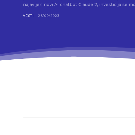
najavljen novi AI chatbot Claude 2, investicija se mož
VESTI
26/09/2023