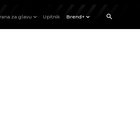
rana za glavu
Upitnik
Brend+