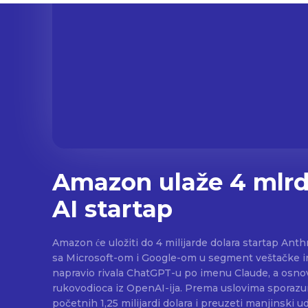
Amazon ulaže 4 mlrd
AI startap
Amazon će uložiti do 4 milijarde dolara startap Anth
sa Microsoft-om i Google-om u segment veštačke inteligencij
napravio rivala ChatGPT-u po imenu Claude, a osnov
rukovodioca iz OpenAI-ija. Prema uslovima sporazum
početnih 1,25 milijardi dolara i preuzeti manjinski u