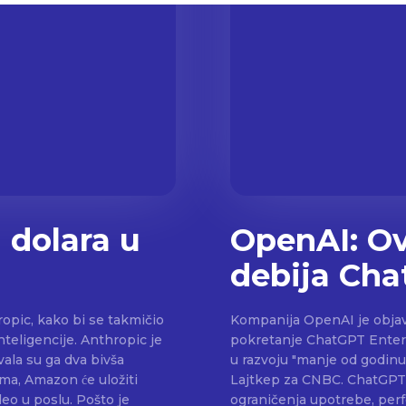
 dolara u
OpenAI: Ov
debija Cha
ropic, kako bi se takmičio
Kompanija OpenAI je objavi
e. Anthropic je
pokretanje ChatGPT Enterprise. Alat namenjen poslovnim kori
ala su ga dva bivša
u razvoju "manje od godinu
a, Amazon će uložiti
Lajtkep za CNBC. ChatGPT Enterprise uključuje pristup GPT-4 bez
deo u poslu. Pošto je
ograničenja upotrebe, per