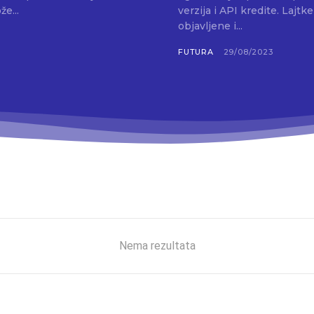
e...
verzija i API kredite. Lajt
objavljene i...
FUTURA
29/08/2023
Nema rezultata