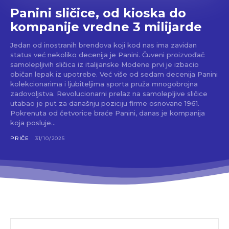
Panini sličice, od kioska do
kompanije vredne 3 milijarde
Jedan od inostranih brendova koji kod nas ima zavidan
status već nekoliko decenija je Panini. Čuveni proizvođač
samolepljivih sličica iz italijanske Modene prvi je izbacio
običan lepak iz upotrebe. Već više od sedam decenija Panini
kolekcionarima i ljubiteljima sporta pruža mnogobrojna
zadovoljstva. Revolucionarni prelaz na samolepljive sličice
utabao je put za današnju poziciju firme osnovane 1961.
Pokrenuta od četvorice braće Panini, danas je kompanija
koja posluje...
PRIČE
31/10/2025