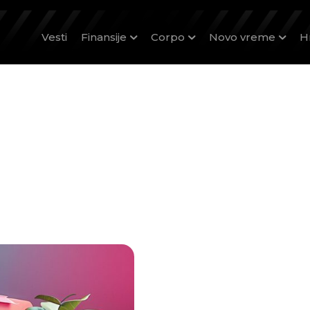
Vesti
Finansije
Corpo
Novo vreme
H