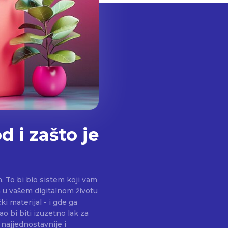
d i zašto je
. To bi bio sistem koji vam
a u vašem digitalnom životu
ki materijal - i gde ga
 bi biti izuzetno lak za
 najjednostavnije i