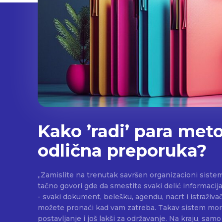
Kako ’radi’ para meto
odlična preporuka?
„Zamislite na trenutak savršen organizacioni sistem
tačno govori gde da smestite svaki delić informacij
- svaki dokument, belešku, agendu, nacrt i istraživač
možete pronaći kad vam zatreba. Takav sistem morao
postavljanje i još lakši za održavanje. Na kraju, samo