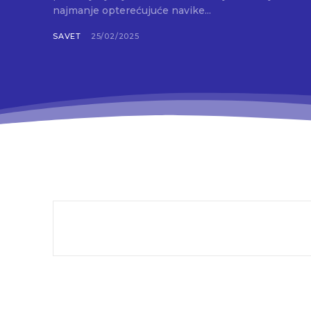
najmanje opterećujuće navike...
SAVET
25/02/2025