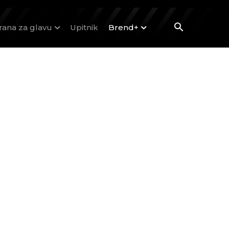
rana za glavu
Upitnik
Brend+