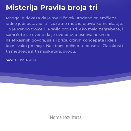
Misterija Pravila broja tri
Mnogo je dokaza da je svaki čovek urođeno prijemčiv za
jedno jednostavno, ali izuzetno moćno pravilo komunikacije.
To je Pravilo trojke ili Pravilo broja tri. Ako malo zagrebete, i
sami ćete se uveriti da je ovo pravilo osnova nekih od
najefikasnijih govora, šala i priča, čitavih koncepata i ideja
koje svako poznaje. Na stranu priče o tri praseta, Zlatokosi i
tri medveda ili tri musketara, uvodu,...
SAVET
19/11/2024
Nema rezultata