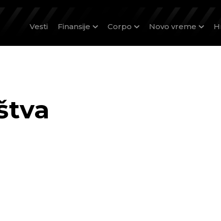
Vesti
Finansije
Corpo
Novo vreme
H
štva