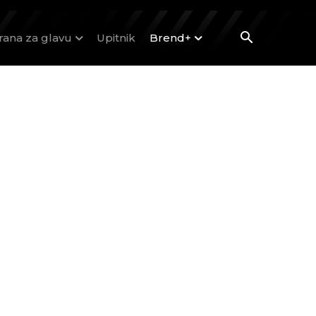
rana za glavu
Upitnik
Brend+