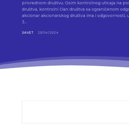
privrednom društvu. Osim kontrolnog uticaja na po
društva, kontrolni član društva sa ograničenom odg
akcionar akcionarskog društva ima i odgovornosti, 
3...
SAVET
25/04/2024