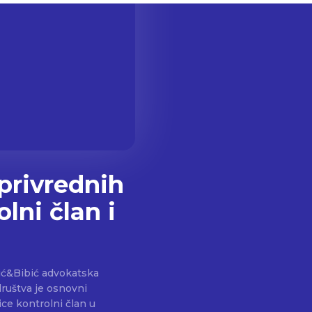
 privrednih
lni član i
sić&Bibić advokatska
ice kontrolni član u