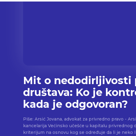
Mit o nedodirljivosti
društava: Ko je kontro
kada je odgovoran?
Piše: Arsić Jovana, advokat za privredno pravo - Ar
kancelarija Većinsko učešće u kapitalu privrednog društva je osnovni
kriterijum na osnovu kog se određuje da li je neko l