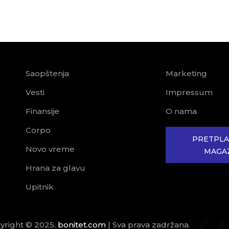
Saopštenja
Marketing
Vesti
Impressum
Finansije
O nama
Corpo
PRETPLA
Novo vreme
MAGA
Hrana za glavu
Upitnik
yright © 2025.
bonitet.com
| Sva prava zadržana.