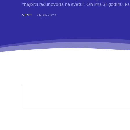
“najbrži računovođa na svetu”. On ima 31
VESTI
21/08/2023