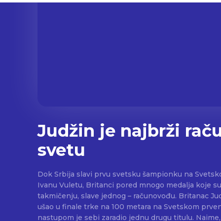
Judžin je najbrži ra
svetu
Dok Srbija slavi prvu svetsku šampionku na Svetsko
Ivanu Vuletu, Britanci pored mnogo medalja koje su
takmičenju, slave jednog – računovođu. Britanac Judžin Amo-Dadži možda nije
ušao u finale trke na 100 metara na Svetskom prven
nastupom je sebi zaradio jednu drugu titulu. Naime, Judžin je nezvanično