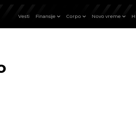
Vesti
Finansije
Corpo
Novo vreme
H
o