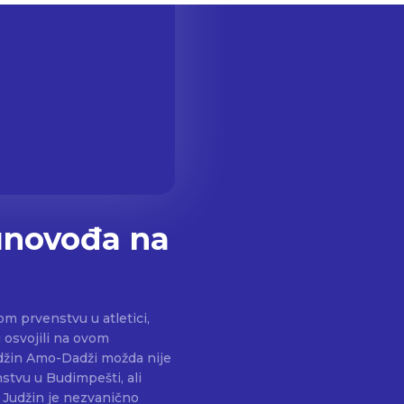
čunovođa na
m prvenstvu u atletici,
 osvojili na ovom
stvu u Budimpešti, ali