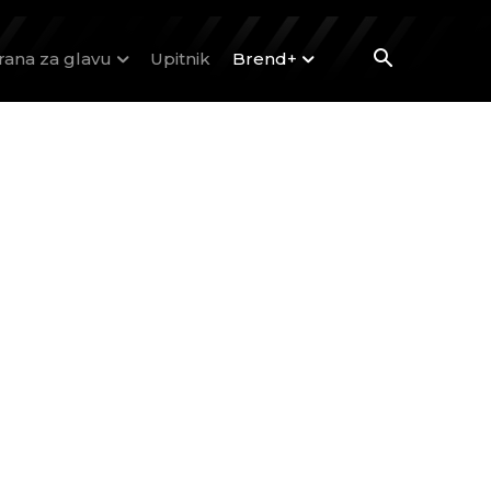
rana za glavu
Upitnik
Brend+