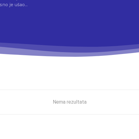
 godinu, kasno je ušao...
Nema rezultata