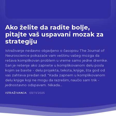
Ako želite da radite bolje,
pitajte vaš uspavani mozak za
strategiju
Istraživanje nedavno objavljeno o časopisu The Journal of
Neuroscience pokazaće vam veštinu vašeg mozga da
rešava komplikovan problem u vreme samo jedne dremke.
San je rešenje ako zapnete u komplikovanom delu posla
kojim se bavite - delu projekta, teksta, knjige, šta god od
vas zahteva predan rad. "Kada zapnem u komplikovanom
delu knjige koji ne mogu da razrešim, naučio sam trik -
jednostavno odspavam. Nikada...
ISTRAŽIVANJA
03/11/2025