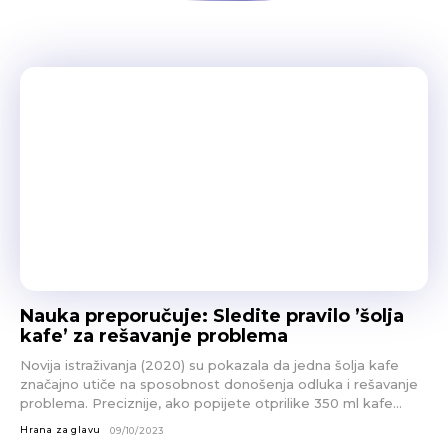
Nauka preporučuje: Sledite pravilo ’šolja
kafe’ za rešavanje problema
Novija istraživanja (2020) su pokazala da jedna šolja kafe
značajno utiče na sposobnost donošenja odluka i rešavanje
problema. Preciznije, ako popijete otprilike 350 ml kafe...
Hrana za glavu
09/10/2023