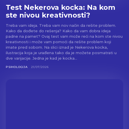
Test Nekerova kocka: Na kom
ste nivou kreativnosti?
Treba vam ideja. Treba vam nov način da rešite problem.
Kako da dođete do rešenja? Kako da vam dobra ideja
padne na pamet? Ovaj test vam može reći na kom ste nivou
kreativnosti i može vam pomoći da rešite problem koji
imate pred sobom. Na slici iznad je Nekerova kocka,
ilustracija koja je urađena tako da je možete posmatrati u
dve varijacije. Jedna je kad je kocka...
PSIHOLOGIJA
21/07/2026