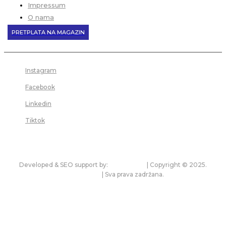
Impressum
O nama
PRETPLATA NA MAGAZIN
Instagram
Facebook
Linkedin
Tiktok
Developed & SEO support by:
premium.rs
| Copyright © 2025.
bonitet.com
| Sva prava zadržana.
Pravila korišćenja i zaštita privatnosti