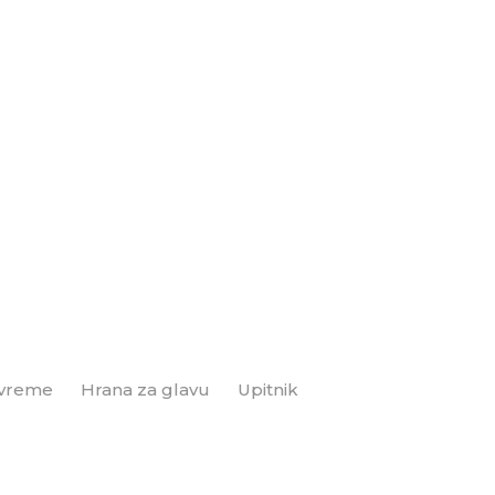
 vreme
Hrana za glavu
Upitnik
Brend+