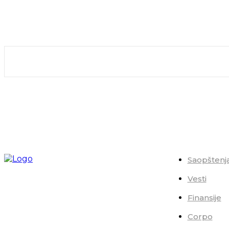
prihvatiti i da život, posao i svaki drugi njegov segment funkc
uspostavio italijanski ekonomista i matematičar Vilfredo Pareto (1848-1923).
pricip ili pravilo koje...
MUDRI LJUDI
20/02/2024
Saopštenj
Vesti
Finansije
Corpo