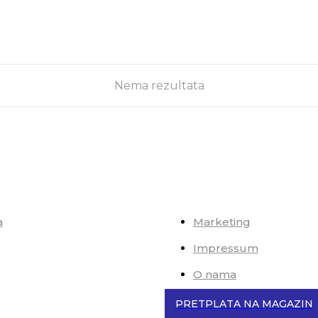
ionišu po pravilima koje je
 Pareto je postavio
Nema rezultata
a
Marketing
Impressum
O nama
PRETPLATA NA MAGAZIN