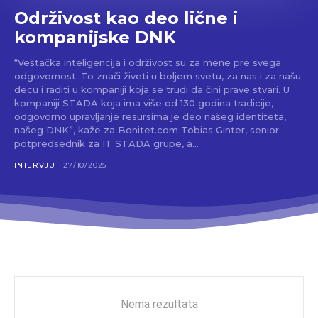
Održivost kao deo lične i
kompanijske DNK
“Veštačka inteligencija i održivost su za mene pre svega
odgovornost. To znači živeti u boljem svetu, za nas i za našu
decu i raditi u kompaniji koja se trudi da čini prave stvari. U
kompaniji STADA koja ima više od 130 godina tradicije,
odgovorno upravljanje resursima je deo našeg identiteta,
našeg DNK”, kaže za Bonitet.com Tobias Ginter, senior
potpredsednik za IT STADA grupe, a...
INTERVJU
27/10/2025
Nema rezultata