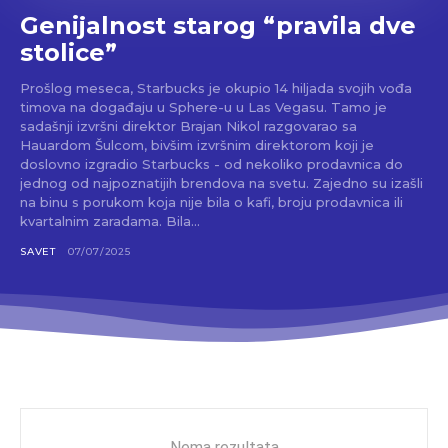
Genijalnost starog “pravila dve
stolice”
Prošlog meseca, Starbucks je okupio 14 hiljada svojih vođa
timova na događaju u Sphere-u u Las Vegasu. Tamo je
sadašnji izvršni direktor Brajan Nikol razgovarao sa
Hauardom Šulcom, bivšim izvršnim direktorom koji je
doslovno izgradio Starbucks - od nekoliko prodavnica do
jednog od najpoznatijih brendova na svetu. Zajedno su izašli
na binu s porukom koja nije bila o kafi, broju prodavnica ili
kvartalnim zaradama. Bila...
SAVET
07/07/2025
Nema rezultata