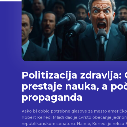
Politizacija zdravlja:
prestaje nauka, a po
propaganda
Kako bi dobio potrebne glasove za mesto američkog
Robert Kenedi Mlađi dao je čvrsto obećanje jedn
republikanskom senatoru. Naime, Kenedi je rekao Bil