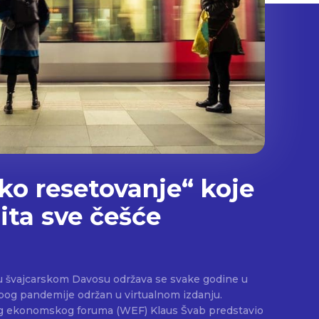
iko resetovanje“ koje
ita sve češće
 švajcarskom Davosu održava se svake godine u
 zbog pandemije održan u virtualnom izdanju.
og ekonomskog foruma (WEF) Klaus Švab predstavio