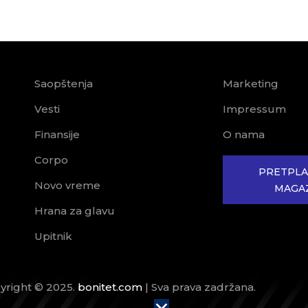
Saopštenja
Marketing
Vesti
Impressum
Finansije
O nama
Corpo
PRETPLA
Novo vreme
MAGA
Hrana za glavu
Upitnik
yright © 2025.
bonitet.com
| Sva prava zadržana.