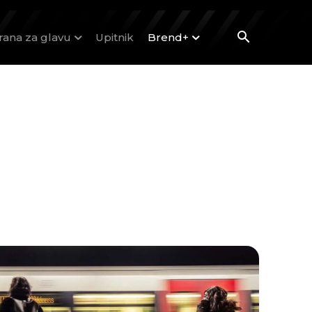
rana za glavu
Upitnik
Brend+