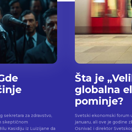
 Gde
Šta je „Vel
činje
globalna el
pominje?
 sekretara za zdravstvo,
Svetski ekonomski forum u
om skeptičnom
januaru, ali ove je godine
u Kasidiju iz Luizijane da
Osnivač i direktor Svetsk