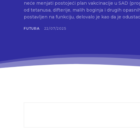
neće menjati postojeći plan vakcinacije u SAD (prog
od tetanusa, difterije, malih boginja i drugih opasnih bolesti). Međ
postavljen na funkciju, delovalo je kao da je odustao 
FUTURA
22/07/2025