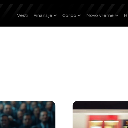
Vesti
Finansije
Corpo
Novo vreme
H