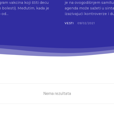
ram vakcina koji štiti decu
je na ovogodišnjem samitu 
utim, kada je
agenda može sažeti u sint
od...
izazivajući kontroverze i du
VESTI
09/02/2021
Nema rezultata