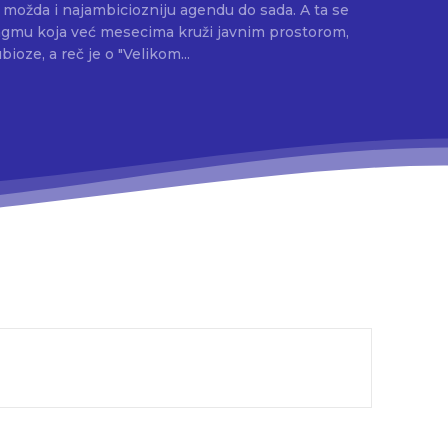
možda i najambiciozniju agendu do sada. A ta se
agmu koja već mesecima kruži javnim prostorom,
bioze, a reč je o "Velikom...