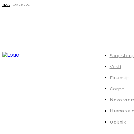
06/05/2021
M&A
Saopštenj
Vesti
Finansije
Corpo
Novo vre
Hrana za 
Upitnik