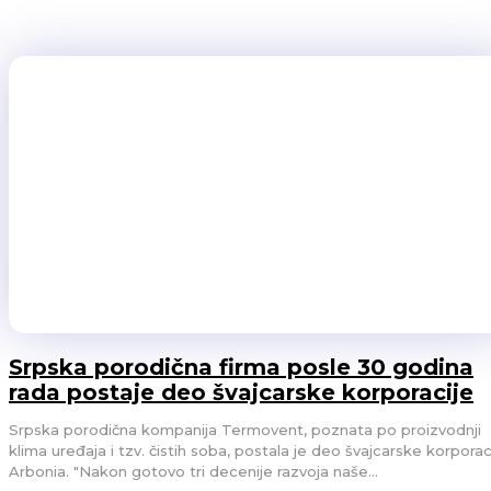
Software za nešto manje od 400 miliona dolara....
M&A
04/06/2021
Srpska porodična firma posle 30 godina
rada postaje deo švajcarske korporacije
Srpska porodična kompanija Termovent, poznata po proizvodnji
klima uređaja i tzv. čistih soba, postala je deo švajcarske korporac
Arbonia. "Nakon gotovo tri decenije razvoja naše...