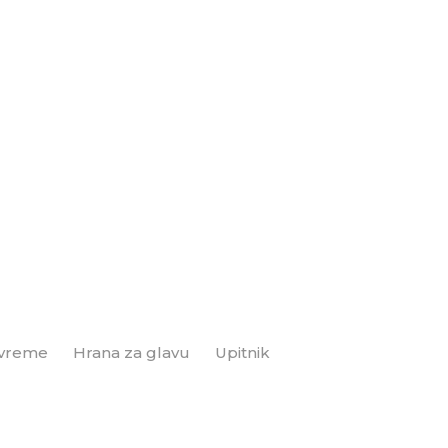
 vreme
Hrana za glavu
Upitnik
Brend+