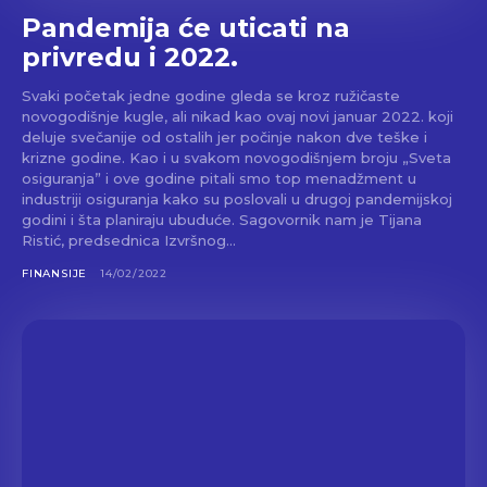
Pandemija će uticati na
privredu i 2022.
Svaki početak jedne godine gleda se kroz ružičaste
novogodišnje kugle, ali nikad kao ovaj novi januar 2022. koji
deluje svečanije od ostalih jer počinje nakon dve teške i
krizne godine. Kao i u svakom novogodišnjem broju „Sveta
osiguranja” i ove godine pitali smo top menadžment u
industriji osiguranja kako su poslovali u drugoj pandemijskoj
godini i šta planiraju ubuduće. Sagovornik nam je Tijana
Ristić, predsednica Izvršnog...
FINANSIJE
14/02/2022