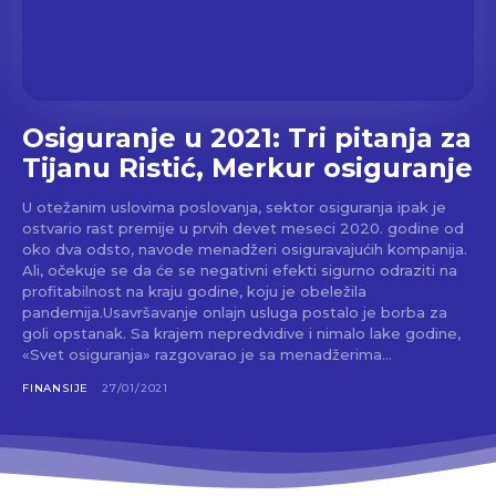
Osiguranje u 2021: Tri pitanja za
Tijanu Ristić, Merkur osiguranje
U otežanim uslovima poslovanja, sektor osiguranja ipak je
ostvario rast premije u prvih devet meseci 2020. godine od
oko dva odsto, navode menadžeri osiguravajućih kompanija.
Ali, očekuje se da će se negativni efekti sigurno odraziti na
profitabilnost na kraju godine, koju je obeležila
pandemija.Usavršavanje onlajn usluga postalo je borba za
goli opstanak. Sa krajem nepredvidive i nimalo lake godine,
«Svet osiguranja» razgovarao je sa menadžerima...
FINANSIJE
27/01/2021