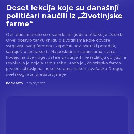
Deset lekcija koje su današnji
političari naučili iz „Životinjske
farme“
Ovih dana navršilo se osamdeset godina otkako je Džordž
Orvel objavio tanku knjigu o životinjama koje govore,
svrgavaju svog farmera i započnu novi svetski poredak,
sanjajući o jednakosti. Na poslednjim stranicama, svinje
hodaju na dve noge, ostale životinje ih ne razlikuju od ljudi, a
revolucija je pojela samu sebe. Kada je „Životinjska farma“
prvi put objavljena, nekoliko dana nakon završetka Drugog
svetskog rata, predstavljala je...
BOOKS&TV
20/08/2025