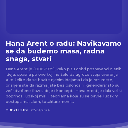
Hana Arent o radu: Navikavamo
se da budemo masa, radna
snaga, stvari
Hana Arent je (1906-1975), kako pišu dobri poznavaoci njenih
ideja, opasna po one koji ne žele da ugroze svoja uverenja.
Ako želite da se bavite njenim idejama i da je razumete,
prisiljeni ste da razmišljate bez oslonca ili ’gelendera’ što su
već utvrđene fraze, ideje i koncepti. Hana Arent je dala veliki
doprinos ljudskoj misli i teorijama koje su se bavile ljudskim
postupcima, zlom, totalitarizmom,...
MUDRI LJUDI
02/04/2024