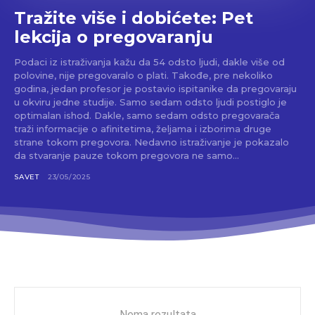
Tražite više i dobićete: Pet
lekcija o pregovaranju
Podaci iz istraživanja kažu da 54 odsto ljudi, dakle više od
polovine, nije pregovaralo o plati. Takođe, pre nekoliko
godina, jedan profesor je postavio ispitanike da pregovaraju
u okviru jedne studije. Samo sedam odsto ljudi postiglo je
optimalan ishod. Dakle, samo sedam odsto pregovarača
traži informacije o afinitetima, željama i izborima druge
strane tokom pregovora. Nedavno istraživanje je pokazalo
da stvaranje pauze tokom pregovora ne samo...
SAVET
23/05/2025
Nema rezultata