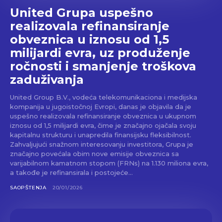
United Grupa uspešno
realizovala refinansiranje
obveznica u iznosu od 1,5
milijardi evra, uz produženje
ročnosti i smanjenje troškova
zaduživanja
United Group B.V., vodeća telekomunikaciona i medijska
kompanija u jugoistočnoj Evropi, danas je objavila da je
uspešno realizovala refinansiranje obveznica u ukupnom
iznosu od 1,5 milijardi evra, čime je značajno ojačala svoju
kapitalnu strukturu i unapredila finansijsku fleksibilnost.
Zahvaljujući snažnom interesovanju investitora, Grupa je
značajno povećala obim nove emisije obveznica sa
varijabilnom kamatnom stopom (FRNs) na 1.130 miliona evra,
a takođe je refinansirala i postojeće...
SAOPŠTENJA
20/01/2026