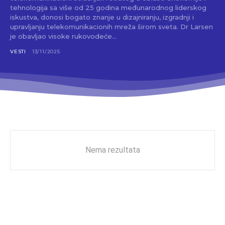
tehnologija sa više od 25 godina međunarodnog liderskog
iskustva, donosi bogato znanje u dizajniranju, izgradnji i
upravljanju telekomunikacionih mreža širom sveta. Dr Larsen
je obavljao visoke rukovodeće...
VESTI
13/11/2025
Nema rezultata