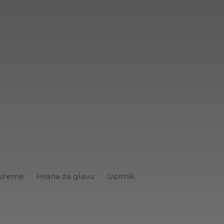
 vreme
Hrana za glavu
Upitnik
Brend+