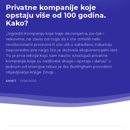
Privatne kompanije koje
opstaju više od 100 godina.
Kako?
„Izgraditi kompaniju koja traje decenijama, pa čak i
vekovima, ne zavisi od toga da li ste izmislili neki
revolucionarni proizvod ili ste ušli u određenu industriju
neposredno pre nego što je doživela eksponencijalni rast.
To je prva lekcija koju sam naučio istražujući privatne
kompanije koje su nadživele druge i opstaju i danas“ u
jednom od intervjua rekao je Bo Burlingham povodom
objavljivanja knjige Drugi...
SAVET
11/06/2025