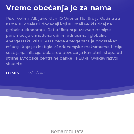
Vreme obećanja je za nama
Piše: Velimir Albijanić, član IO Wiener Re, Srbija Godinu za
nama su obeležili događaji koji su imali veliki uticaj na
globalnu ekonomiju. Rat u Ukrajini je izazvao ozbiljne
poremećaje u međunarodnim odnosima i globalnu
energestsku krizu. Rast cene energenata je podstakao
inflaciju koja je dostigla višedecenijske maksimume. U cilju
suzbijanja inflacije dolazi do povećanja kamatnih stopa od
strane Evropske centralne banke i FED-a. Ovakav razvoj
situacije...
FINANSIJE
23/05/2023
Nema rezultata