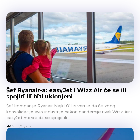
Šef Ryanair-a: easyJet i Wizz Air će se ili
spojiti ili biti uklonjeni
Šef kompanije Ryanair Majkl O'Liri veruje da će zbog
konsolidacije avio industrije nakon pandemije rivali Wizz Air i
easyJet morati da se spoje ili...
M&A
13/09/2021