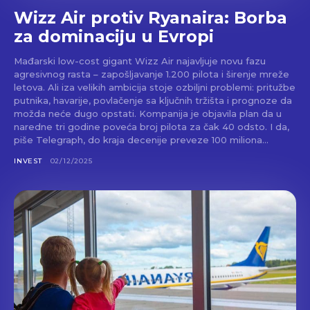
Wizz Air protiv Ryanaira: Borba
za dominaciju u Evropi
Mađarski low-cost gigant Wizz Air najavljuje novu fazu
agresivnog rasta – zapošljavanje 1.200 pilota i širenje mreže
letova. Ali iza velikih ambicija stoje ozbiljni problemi: pritužbe
putnika, havarije, povlačenje sa ključnih tržišta i prognoze da
možda neće dugo opstati. Kompanija je objavila plan da u
naredne tri godine poveća broj pilota za čak 40 odsto. I da,
piše Telegraph, do kraja decenije preveze 100 miliona...
INVEST
02/12/2025