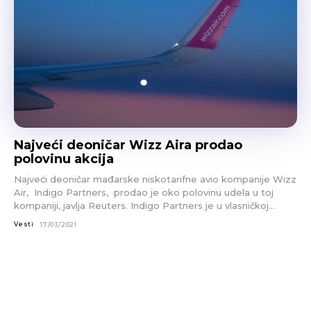
Najveći deoničar Wizz Aira prodao
polovinu akcija
Najveći deoničar mađarske niskotarifne avio kompanije Wizz
Air, Indigo Partners, prodao je oko polovinu udela u toj
kompaniji, javlja Reuters. Indigo Partners je u vlasničkoj...
Vesti
17/03/2021