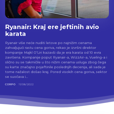
Ryanair: Kraj ere jeftinih avio
karata
Ryanair više neće nuditi letove po najnižim cenama
zahvaljujući rastu cena goriva, rekao je izvršni direktor
kompanije Majkl O’Liri kazavši da je era karata od 10 evra
završena. Kompanije poput Ryanair-a, WizzAir-a, Vueling-a i
slično su se takmičile u što nižim cenama usluga zbog čega
su karte značajno pojeftinile poslednjih decenija, ali sada je
tome nažalost došao kraj. Pored visokih cena goriva, sektor
se suočava i...
CORPO
11/08/2022