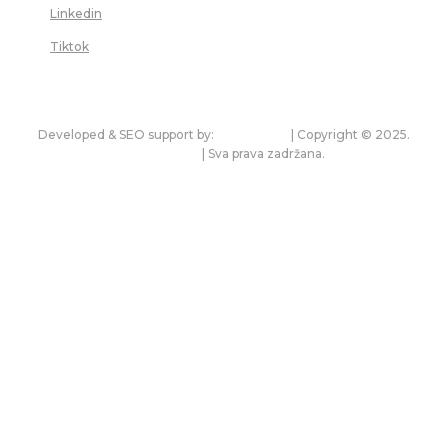
Linkedin
Tiktok
Developed & SEO support by:
premium.rs
| Copyright © 2025.
bonitet.com
| Sva prava zadržana.
Pravila korišćenja i zaštita privatnosti