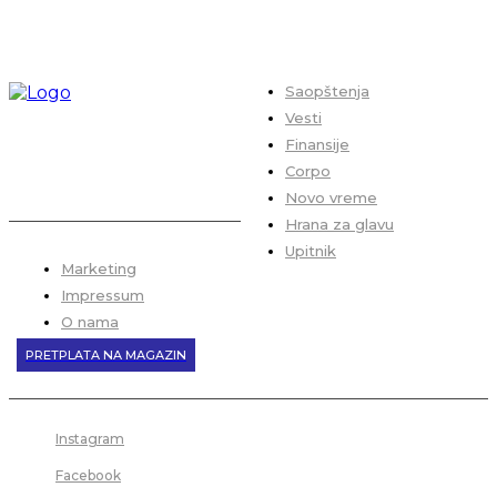
Saopštenja
Vesti
Finansije
Corpo
Novo vreme
Hrana za glavu
Upitnik
Marketing
Impressum
O nama
PRETPLATA NA MAGAZIN
Instagram
Facebook