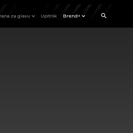
rana za glavu
Upitnik
Brend+