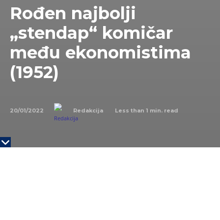
Rođen najbolji
„stendap“ komičar
među ekonomistima
(1952)
20/01/2022
Less than 1
min. read
Redakcija
NA DANAŠNJI DAN
20. januara 1952. godine rođen je
dr Miodrag Zec srpski ekonomista i redovni
profesor Univerziteta u Beogradu u penziji. Glavna